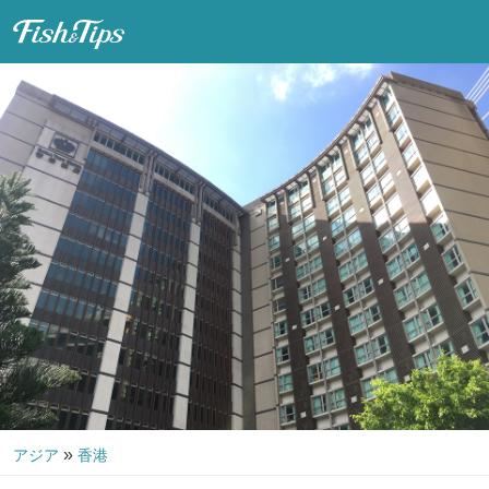
Fish & Tips
»
アジア
香港