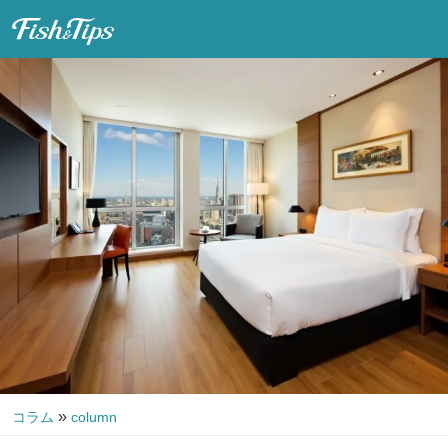
Fish & Tips
»
コラム
column