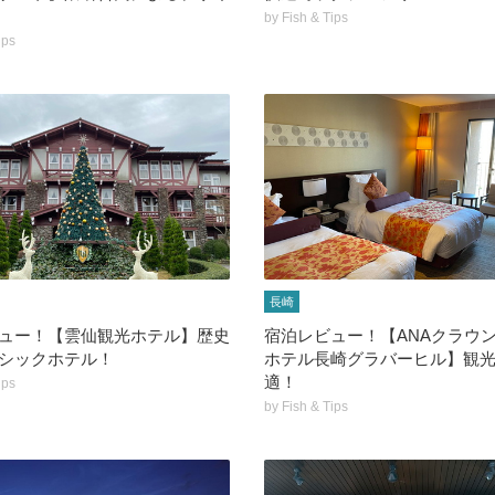
by
Fish & Tips
ips
長崎
ュー！【雲仙観光ホテル】歴史
宿泊レビュー！【ANAクラウ
シックホテル！
ホテル長崎グラバーヒル】観
適！
ips
by
Fish & Tips