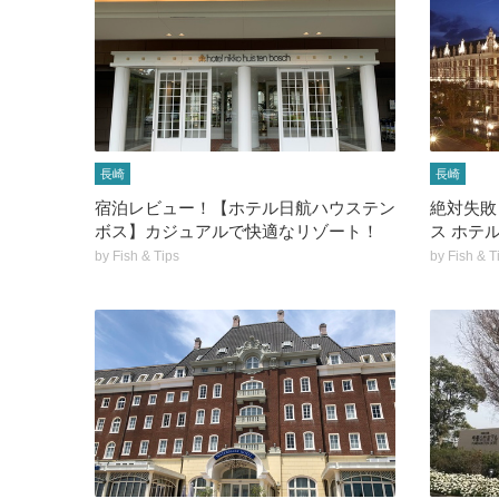
長崎
長崎
宿泊レビュー！【ホテル日航ハウステン
絶対失敗
ボス】カジュアルで快適なリゾート！
ス ホテ
by
Fish & Tips
by
Fish & T