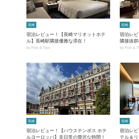
長崎
長崎
宿泊レビュー！【長崎マリオットホテ
宿泊レビ
ル】長崎駅隣接優雅な滞在！
隣接抜群
by
Fish & Tips
by
Fish & T
長崎
長崎
宿泊レビュー！【ハウステンボス ホテ
宿泊レビ
ルヨーロッパ】非日常の贅沢な時間！
テル＆リ