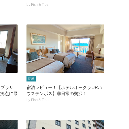
by
Fish & Tips
長崎
ンプラザ
宿泊レビュー！【ホテルオークラ JRハ
光拠点に最
ウステンボス】非日常の贅沢！
by
Fish & Tips