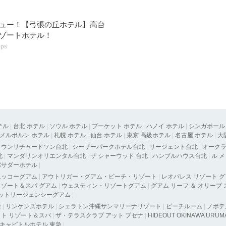
ュー！【弓張の丘ホテル】高台
ゾートホテル！
ips
テル
|
台北 ホテル
|
ソウル ホテル
|
プーケット ホテル
|
ハノイ ホテル
|
シンガポール
メルボルン ホテル
|
札幌 ホテル
|
仙台 ホテル
|
東京 高級ホテル
|
名古屋 ホテル
|
大
タウンリチャードソン台北
|
シーザーパークホテル台北
|
リージェント台北
|
オーク
北
|
マンダリンオリエンタル台北
|
ザ シャーウッド 台北
|
ハンブルハウス台北
|
ル 
バサダーホテル
|
ニッコーグアム
|
アウトリガー・グアム・ビーチ・リゾート
|
レオパレス リゾート 
ゾート＆スパ グアム
|
ウェスティン・リゾートグアム
|
グアム リーフ ＆ オリーブ
ットリージェンシーグアム
|
藍
|
リンケンズホテル
|
シェラトン沖縄サンマリーナリゾート
|
ビーチルーム
|
ノボテ
ト リゾート＆スパ
|
ザ・テラスクラブ アット ブセナ
|
HIDEOUT OKINAWA URUM
キャピトルホテル 東急
|