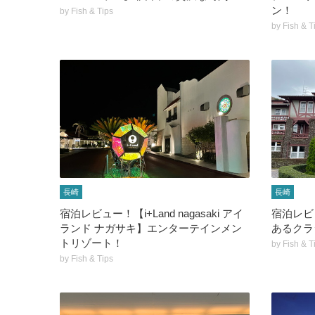
ン！
by
Fish & Tips
by
Fish & T
長崎
長崎
宿泊レビュー！【i+Land nagasaki アイ
宿泊レビ
ランド ナガサキ】エンターテインメン
あるクラ
トリゾート！
by
Fish & T
by
Fish & Tips