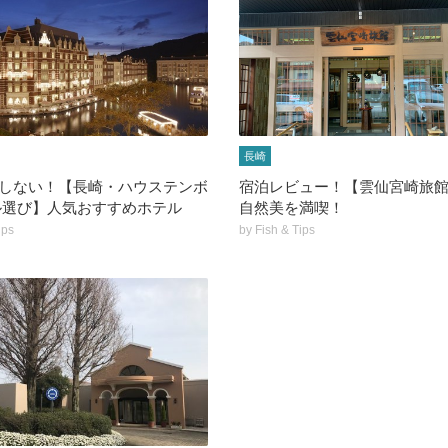
長崎
しない！【長崎・ハウステンボ
宿泊レビュー！【雲仙宮崎旅
ル選び】人気おすすめホテル
自然美を満喫！
ips
by
Fish & Tips