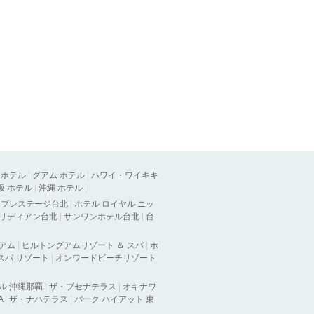
 ホテル
|
グアム ホテル
|
ハワイ・ワイキキ
阪 ホテル
|
沖縄 ホテル
|
ラプレステージ台北
|
ホテル ロイヤル ニッ
メリディアン台北
|
サンワンホテル台北
|
台
グアム
|
ヒルトングアムリゾート ＆ スパ
|
ホ
 スパ リゾート
|
オンワードビーチリゾート
ル 沖縄那覇
|
ザ・ブセナテラス
|
オキナワ
A
|
ザ・ナハテラス
|
パーク ハイアット 東