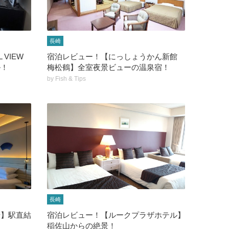
長崎
 VIEW
宿泊レビュー！【にっしょうかん新館
ル！
梅松鶴】全室夜景ビューの温泉宿！
by
Fish & Tips
長崎
崎】駅直結
宿泊レビュー！【ルークプラザホテル】
稲佐山からの絶景！