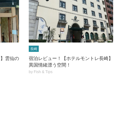
長崎
館】雲仙の
宿泊レビュー！【ホテルモントレ長崎】
異国情緒漂う空間！
by
Fish & Tips