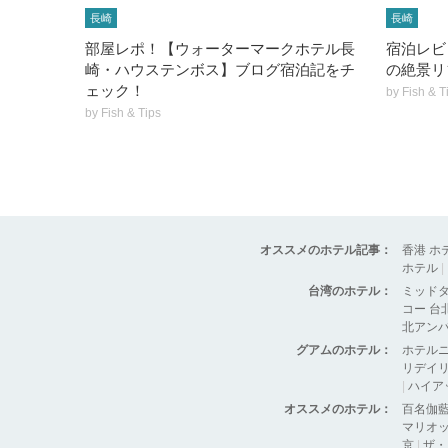
長崎
長崎
部屋レポ！【ウォーターマークホテル長
宿泊レビ
崎・ハウステンボス】ブログ宿泊記をチ
の絶景リ
ェック！
by
Fish & T
by
Fish & Tips
オススメのホテル記事：
香港 ホ
ホテル
|
台湾のホテル：
ミッド
コー 台
北アン
グアムのホテル：
ホテル
リデイリ
|
ハイア
オススメのホテル：
百名伽
マリオッ
京
|
ザ・