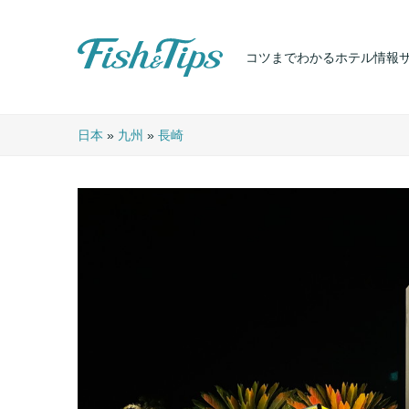
コツまでわかるホテル情報
Fish & Tips
日本
»
九州
»
長崎