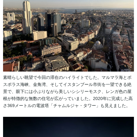
素晴らしい眺望で今回の滞在のハイライトでした。マルマラ海とボ
スポラス海峡、金角湾、そしてイスタンブール市街を一望できる絶
景で、眼下には小ぶりながら美しいシシリーモスク、レンガ色の屋
根が特徴的な無数の住宅が広がっていました。2020年に完成した高
さ369メートルの電波塔「チャムルジャ・タワー」も見えました。