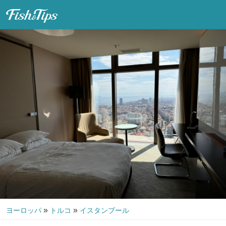
Fish & Tips
»
»
ヨーロッパ
トルコ
イスタンブール