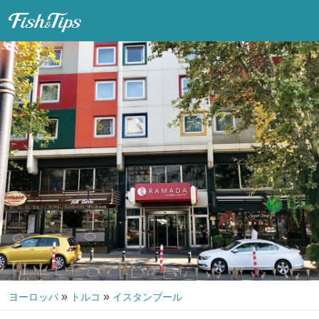
Fish & Tips
»
»
ヨーロッパ
トルコ
イスタンブール