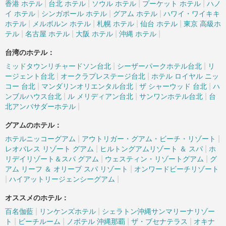
|
|
|
|
香港 ホテル
台北 ホテル
ソウル ホテル
プーケット ホテル
ハノ
|
|
|
イ ホテル
シンガポール ホテル
グアム ホテル
ハワイ・ワイキキ
|
|
|
|
ホテル
メルボルン ホテル
札幌 ホテル
仙台 ホテル
東京 高級ホ
|
|
|
|
テル
名古屋 ホテル
大阪 ホテル
沖縄 ホテル
台湾のホテル：
|
|
ミッドタウンリチャードソン台北
シーザーパークホテル台北
リ
|
|
ージェント台北
オークラプレステージ台北
ホテル ロイヤル ニッ
|
|
|
コー 台北
マンダリンオリエンタル台北
ザ シャーウッド 台北
ハ
|
|
|
ンブルハウス台北
ル メリディアン台北
サンワンホテル台北
台
|
北アンバサダーホテル
グアムのホテル：
|
|
ホテルニッコーグアム
アウトリガー・グアム・ビーチ・リゾート
|
|
レオパレス リゾート グアム
ヒルトングアムリゾート ＆ スパ
ホ
|
|
リデイリゾート＆スパ グアム
ウェスティン・リゾートグアム
グ
|
アム リーフ ＆ オリーブ スパ リゾート
オンワードビーチリゾート
|
|
ハイアットリージェンシーグアム
オススメのホテル：
|
|
百名伽藍
リンケンズホテル
シェラトン沖縄サンマリーナリゾー
|
|
|
|
ト
ビーチルーム
ノボテル 沖縄那覇
ザ・ブセナテラス
オキナ