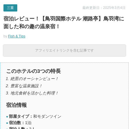
三重
最終更新日：2025年3月4日
宿泊レビュー！【鳥羽国際ホテル 潮路亭】鳥羽湾に
面した和の趣の温泉宿！
by
Fish & Tips
アフィリエイトリンクを含む記事です
このホテルの3つの特長
絶景のオーシャンビュー！
豊富な温泉施設！
地元食材を活かした料理！
宿泊情報
部屋タイプ：
和モダンツイン
●
宿泊数：
1泊
●
宿泊人数：
2人