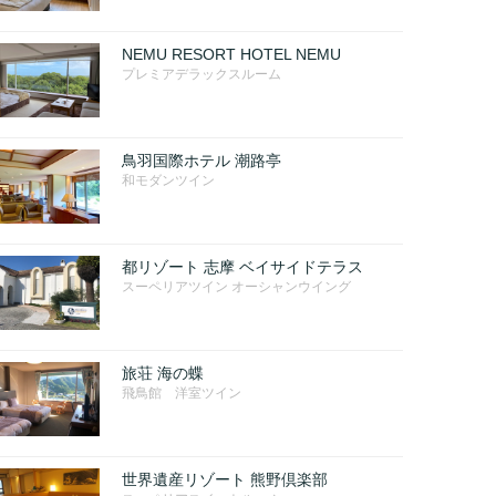
NEMU RESORT HOTEL NEMU
プレミアデラックスルーム
鳥羽国際ホテル 潮路亭
和モダンツイン
都リゾート 志摩 ベイサイドテラス
スーペリアツイン オーシャンウイング
旅荘 海の蝶
飛鳥館 洋室ツイン
世界遺産リゾート 熊野倶楽部