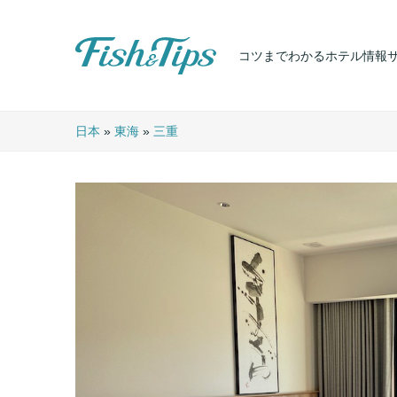
コツまでわかるホテル情報
Fish & Tips
日本
»
東海
»
三重