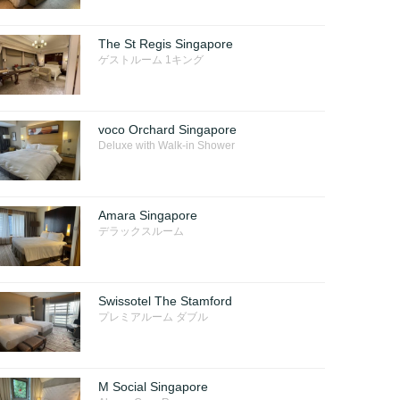
The St Regis Singapore
ゲストルーム 1キング
voco Orchard Singapore
Deluxe with Walk-in Shower
Amara Singapore
デラックスルーム
Swissotel The Stamford
プレミアルーム ダブル
M Social Singapore