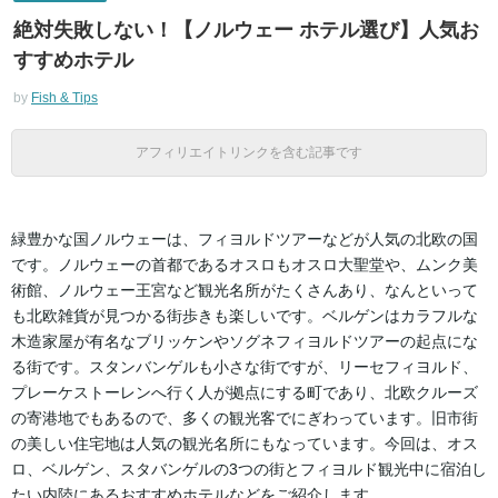
絶対失敗しない！【ノルウェー ホテル選び】人気お
すすめホテル
by
Fish & Tips
アフィリエイトリンクを含む記事です
緑豊かな国ノルウェーは、フィヨルドツアーなどが人気の北欧の国
です。ノルウェーの首都であるオスロもオスロ大聖堂や、ムンク美
術館、ノルウェー王宮など観光名所がたくさんあり、なんといって
も北欧雑貨が見つかる街歩きも楽しいです。ベルゲンはカラフルな
木造家屋が有名なブリッケンやソグネフィヨルドツアーの起点にな
る街です。スタンバンゲルも小さな街ですが、リーセフィヨルド、
プレーケストーレンへ行く人が拠点にする町であり、北欧クルーズ
の寄港地でもあるので、多くの観光客でにぎわっています。旧市街
の美しい住宅地は人気の観光名所にもなっています。今回は、オス
ロ、ベルゲン、スタバンゲルの3つの街とフィヨルド観光中に宿泊し
たい内陸にあるおすすめホテルなどをご紹介します。