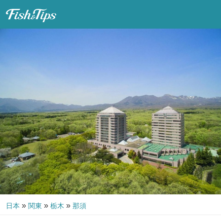
Fish & Tips
»
»
»
日本
関東
栃木
那須