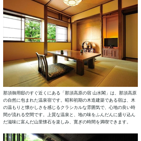
那須御用邸のすぐ近くにある「那須高原の宿 山水閣」は、那須高原
の自然に包まれた温泉宿です。昭和初期の木造建築である宿は、木
の温もりと懐かしさを感じるクラシカルな雰囲気で、心地の良い時
間が流れる空間です。上質な温泉と、地の味をふんだんに盛り込ん
だ滋味に富んだ山里懐石を楽しみ、寛ぎの時間を満喫できます。