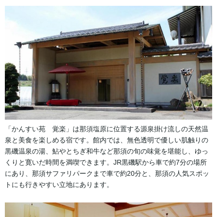
「かんすい苑 覚楽」は那須塩原に位置する源泉掛け流しの天然温
泉と美食を楽しめる宿です。館内では、無色透明で優しい肌触りの
黒磯温泉の湯、鮎やとちぎ和牛など那須の旬の味覚を堪能し、ゆっ
くりと寛いだ時間を満喫できます。JR黒磯駅から車で約7分の場所
にあり、那須サファリパークまで車で約20分と、那須の人気スポッ
トにも行きやすい立地にあります。