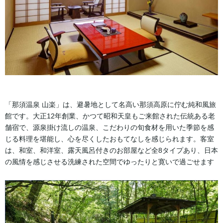
「那須温泉 山楽」は、避暑地として名高い那須高原に佇む純和風旅
館です。大正12年創業、かつて昭和天皇もご来館された伝統ある老
舗宿で、源泉掛け流しの温泉、こだわりの旬食材を用いた季節を感
じる料理を堪能し、心を尽くしたおもてなしを感じられます。客室
は、和室、和洋室、露天風呂付きのお部屋など全8タイプあり、日本
の風情を感じさせる洗練された空間でゆったりと寛いで過ごせます