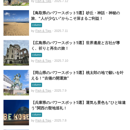
by
Fish & Tips
- 2025.7.12
【鳥取県のパワースポット5選】砂丘・神話・神秘の
旅、“人が少ない”からこそ深まるご利益！
column
by
Fish & Tips
- 2025.7.11
【広島県のパワースポット5選】世界遺産と古社が導
く、祈りと再生の旅！
column
by
Fish & Tips
- 2025.7.10
【岡山県のパワースポット5選】桃太郎の地で願いを叶
える！“吉備の開運旅”
column
by
Fish & Tips
- 2025.7.9
【兵庫県のパワースポット5選】運気も景色も“ひと味違
う”関西の聖地巡礼！
column
by
Fish & Tips
- 2025.7.8