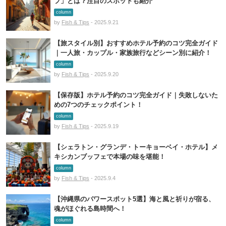
プ」とは？注目のスポットも紹介
column
by
Fish & Tips
- 2025.9.21
【旅スタイル別】おすすめホテル予約のコツ完全ガイド
｜一人旅・カップル・家族旅行などシーン別に紹介！
column
by
Fish & Tips
- 2025.9.20
【保存版】ホテル予約のコツ完全ガイド｜失敗しないた
めの7つのチェックポイント！
column
by
Fish & Tips
- 2025.9.19
【シェラトン・グランデ・トーキョーベイ・ホテル】メ
キシカンブッフェで本場の味を堪能！
column
by
Fish & Tips
- 2025.9.4
【沖縄県のパワースポット5選】海と風と祈りが宿る、
魂がほぐれる島時間へ！
column