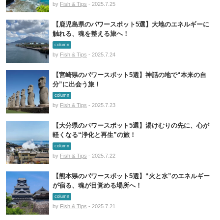
by
Fish & Tips
- 2025.7.25
【鹿児島県のパワースポット5選】大地のエネルギーに
触れる、魂を整える旅へ！
column
by
Fish & Tips
- 2025.7.24
【宮崎県のパワースポット5選】神話の地で“本来の自
分”に出会う旅！
column
by
Fish & Tips
- 2025.7.23
【大分県のパワースポット5選】湯けむりの先に、心が
軽くなる“浄化と再生”の旅！
column
by
Fish & Tips
- 2025.7.22
【熊本県のパワースポット5選】“火と水”のエネルギー
が宿る、魂が目覚める場所へ！
column
by
Fish & Tips
- 2025.7.21