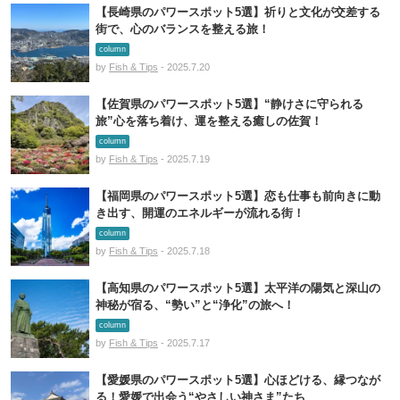
【長崎県のパワースポット5選】祈りと文化が交差する
街で、心のバランスを整える旅！
column
by
Fish & Tips
- 2025.7.20
【佐賀県のパワースポット5選】“静けさに守られる
旅”心を落ち着け、運を整える癒しの佐賀！
column
by
Fish & Tips
- 2025.7.19
【福岡県のパワースポット5選】恋も仕事も前向きに動
き出す、開運のエネルギーが流れる街！
column
by
Fish & Tips
- 2025.7.18
【高知県のパワースポット5選】太平洋の陽気と深山の
神秘が宿る、“勢い”と“浄化”の旅へ！
column
by
Fish & Tips
- 2025.7.17
【愛媛県のパワースポット5選】心ほどける、縁つなが
る！愛媛で出会う“やさしい神さま”たち