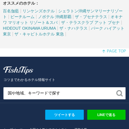
オススメのホテル：
|
|
百名伽藍
リンケンズホテル
シェラトン沖縄サンマリーナリゾー
|
|
|
|
ト
ビーチルーム
ノボテル 沖縄那覇
ザ・ブセナテラス
オキナ
|
|
ワ マリオット リゾート＆スパ
ザ・テラスクラブ アット ブセナ
|
|
HIDEOUT OKINAWA URUMA
ザ・ナハテラス
パーク ハイアット
|
|
東京
ザ・キャピトルホテル 東急
PAGE TOP
Fish and Tips
コツまでわかるホテル情報サイト
ツイートする
LINEで送る