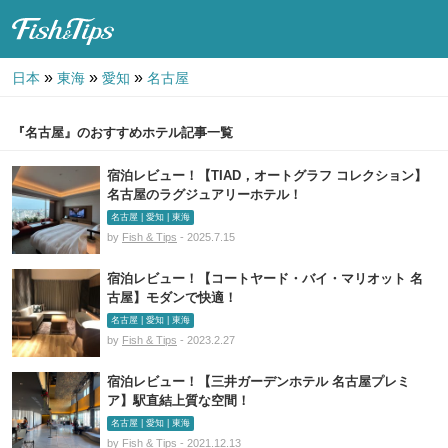
Fish & Tips
»
»
»
日本
東海
愛知
名古屋
『名古屋』のおすすめホテル記事一覧
宿泊レビュー！【TIAD，オートグラフ コレクション】
名古屋のラグジュアリーホテル！
名古屋 | 愛知 | 東海
by
Fish & Tips
- 2025.7.15
宿泊レビュー！【コートヤード・バイ・マリオット 名
古屋】モダンで快適！
名古屋 | 愛知 | 東海
by
Fish & Tips
- 2023.2.27
宿泊レビュー！【三井ガーデンホテル 名古屋プレミ
ア】駅直結上質な空間！
名古屋 | 愛知 | 東海
by
Fish & Tips
- 2021.12.13