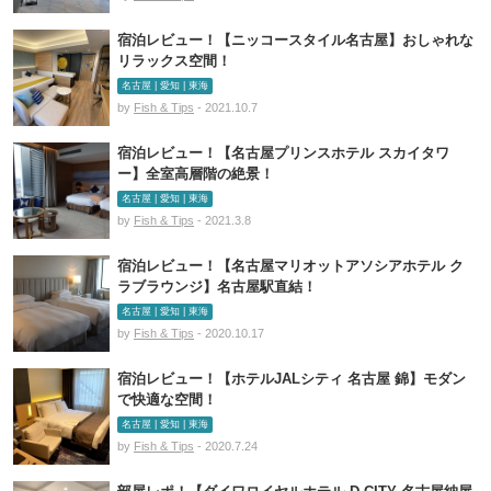
宿泊レビュー！【ニッコースタイル名古屋】おしゃれな
リラックス空間！
名古屋 | 愛知 | 東海
by
Fish & Tips
- 2021.10.7
宿泊レビュー！【名古屋プリンスホテル スカイタワ
ー】全室高層階の絶景！
名古屋 | 愛知 | 東海
by
Fish & Tips
- 2021.3.8
宿泊レビュー！【名古屋マリオットアソシアホテル ク
ラブラウンジ】名古屋駅直結！
名古屋 | 愛知 | 東海
by
Fish & Tips
- 2020.10.17
宿泊レビュー！【ホテルJALシティ 名古屋 錦】モダン
で快適な空間！
名古屋 | 愛知 | 東海
by
Fish & Tips
- 2020.7.24