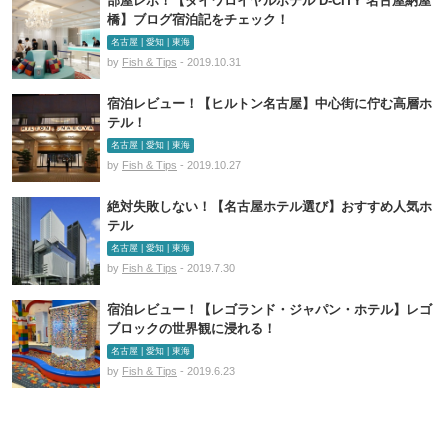
部屋レポ！【ダイワロイヤルホテル D-CITY 名古屋納屋
橋】ブログ宿泊記をチェック！
名古屋 | 愛知 | 東海
by
Fish & Tips
- 2019.10.31
宿泊レビュー！【ヒルトン名古屋】中心街に佇む高層ホ
テル！
名古屋 | 愛知 | 東海
by
Fish & Tips
- 2019.10.27
絶対失敗しない！【名古屋ホテル選び】おすすめ人気ホ
テル
名古屋 | 愛知 | 東海
by
Fish & Tips
- 2019.7.30
宿泊レビュー！【レゴランド・ジャパン・ホテル】レゴ
ブロックの世界観に浸れる！
名古屋 | 愛知 | 東海
by
Fish & Tips
- 2019.6.23