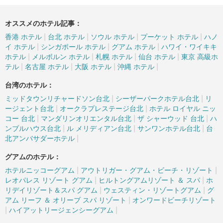
オススメのホテル記事：
|
|
|
|
香港 ホテル
台北 ホテル
ソウル ホテル
プーケット ホテル
ハノ
|
|
|
イ ホテル
シンガポール ホテル
グアム ホテル
ハワイ・ワイキキ
|
|
|
|
ホテル
メルボルン ホテル
札幌 ホテル
仙台 ホテル
東京 高級ホ
|
|
|
|
テル
名古屋 ホテル
大阪 ホテル
沖縄 ホテル
台湾のホテル：
|
|
ミッドタウンリチャードソン台北
シーザーパークホテル台北
リ
|
|
ージェント台北
オークラプレステージ台北
ホテル ロイヤル ニッ
|
|
|
コー 台北
マンダリンオリエンタル台北
ザ シャーウッド 台北
ハ
|
|
|
ンブルハウス台北
ル メリディアン台北
サンワンホテル台北
台
|
北アンバサダーホテル
グアムのホテル：
|
|
ホテルニッコーグアム
アウトリガー・グアム・ビーチ・リゾート
|
|
レオパレス リゾート グアム
ヒルトングアムリゾート ＆ スパ
ホ
|
|
リデイリゾート＆スパ グアム
ウェスティン・リゾートグアム
グ
|
アム リーフ ＆ オリーブ スパ リゾート
オンワードビーチリゾート
|
|
ハイアットリージェンシーグアム