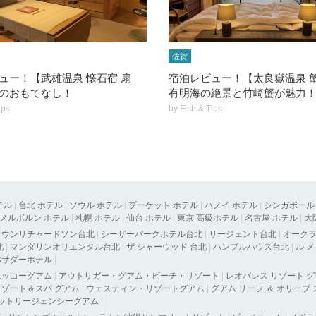
佐賀
ュー！【武雄温泉 懐石宿 扇
宿泊レビュー！【太良嶽温泉 
のおもてなし！
有明海の絶景と竹崎蟹が魅力
ips
by
Fish & Tips
テル
|
台北 ホテル
|
ソウル ホテル
|
プーケット ホテル
|
ハノイ ホテル
|
シンガポール
メルボルン ホテル
|
札幌 ホテル
|
仙台 ホテル
|
東京 高級ホテル
|
名古屋 ホテル
|
大
タウンリチャードソン台北
|
シーザーパークホテル台北
|
リージェント台北
|
オーク
北
|
マンダリンオリエンタル台北
|
ザ シャーウッド 台北
|
ハンブルハウス台北
|
ル 
バサダーホテル
|
ニッコーグアム
|
アウトリガー・グアム・ビーチ・リゾート
|
レオパレス リゾート 
ゾート＆スパ グアム
|
ウェスティン・リゾートグアム
|
グアム リーフ ＆ オリーブ
ットリージェンシーグアム
|