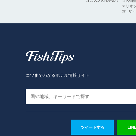
オススメのホテル：
百名伽
マリオッ
京
|
ザ・
Fish & Tips
コツまでわかるホテル情報サイト
ツイートする
LI