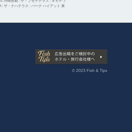
ル 沖縄那覇
|
ザ・ブセナテラス
|
オキナワ
A
|
ザ・ナハテラス
|
パーク ハイアット 東
© 2023 Fish & Tips