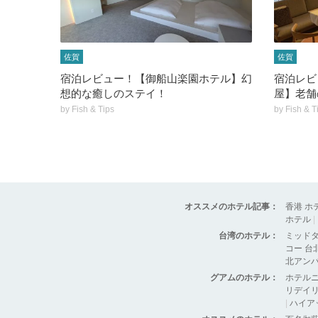
佐賀
佐賀
宿泊レビュー！【御船山楽園ホテル】幻
宿泊レビ
想的な癒しのステイ！
屋】老舗
by
Fish & Tips
by
Fish & T
オススメのホテル記事：
香港 ホ
ホテル
|
台湾のホテル：
ミッド
コー 台
北アン
グアムのホテル：
ホテル
リデイリ
|
ハイア