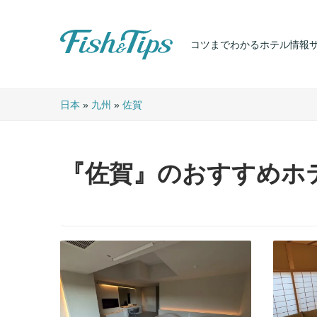
コツまでわかるホテル情報
Fish & Tips
日本
»
九州
»
佐賀
『佐賀』のおすすめホ