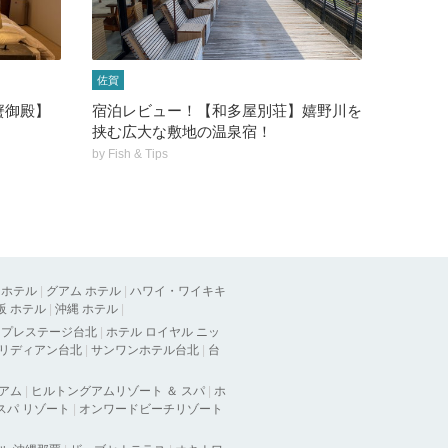
佐賀
蟹御殿】
宿泊レビュー！【和多屋別荘】嬉野川を
！
挟む広大な敷地の温泉宿！
by
Fish & Tips
 ホテル
|
グアム ホテル
|
ハワイ・ワイキキ
阪 ホテル
|
沖縄 ホテル
|
ラプレステージ台北
|
ホテル ロイヤル ニッ
メリディアン台北
|
サンワンホテル台北
|
台
グアム
|
ヒルトングアムリゾート ＆ スパ
|
ホ
 スパ リゾート
|
オンワードビーチリゾート