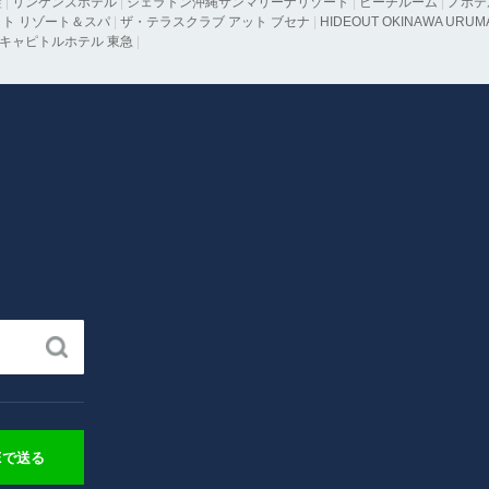
藍
|
リンケンズホテル
|
シェラトン沖縄サンマリーナリゾート
|
ビーチルーム
|
ノボテ
ト リゾート＆スパ
|
ザ・テラスクラブ アット ブセナ
|
HIDEOUT OKINAWA URUM
キャピトルホテル 東急
|
NEで送る