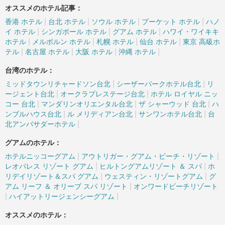
オススメのホテル記事：
|
|
|
|
香港 ホテル
台北 ホテル
ソウル ホテル
プーケット ホテル
ハノ
|
|
|
イ ホテル
シンガポール ホテル
グアム ホテル
ハワイ・ワイキキ
|
|
|
|
ホテル
メルボルン ホテル
札幌 ホテル
仙台 ホテル
東京 高級ホ
|
|
|
|
テル
名古屋 ホテル
大阪 ホテル
沖縄 ホテル
台湾のホテル：
|
|
ミッドタウンリチャードソン台北
シーザーパークホテル台北
リ
|
|
ージェント台北
オークラプレステージ台北
ホテル ロイヤル ニッ
|
|
|
コー 台北
マンダリンオリエンタル台北
ザ シャーウッド 台北
ハ
|
|
|
ンブルハウス台北
ル メリディアン台北
サンワンホテル台北
台
|
北アンバサダーホテル
グアムのホテル：
|
|
ホテルニッコーグアム
アウトリガー・グアム・ビーチ・リゾート
|
|
レオパレス リゾート グアム
ヒルトングアムリゾート ＆ スパ
ホ
|
|
リデイリゾート＆スパ グアム
ウェスティン・リゾートグアム
グ
|
アム リーフ ＆ オリーブ スパ リゾート
オンワードビーチリゾート
|
|
ハイアットリージェンシーグアム
オススメのホテル：