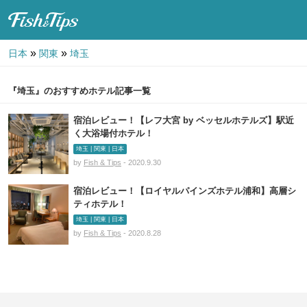
Fish & Tips
»
»
日本
関東
埼玉
『埼玉』のおすすめホテル記事一覧
宿泊レビュー！【レフ大宮 by ベッセルホテルズ】駅近
く大浴場付ホテル！
埼玉 | 関東 | 日本
by
Fish & Tips
- 2020.9.30
宿泊レビュー！【ロイヤルパインズホテル浦和】高層シ
ティホテル！
埼玉 | 関東 | 日本
by
Fish & Tips
- 2020.8.28