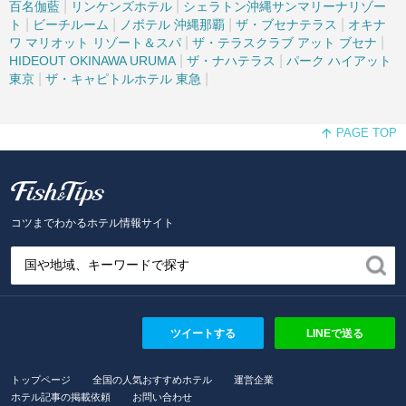
|
|
百名伽藍
リンケンズホテル
シェラトン沖縄サンマリーナリゾー
|
|
|
|
ト
ビーチルーム
ノボテル 沖縄那覇
ザ・ブセナテラス
オキナ
|
|
ワ マリオット リゾート＆スパ
ザ・テラスクラブ アット ブセナ
|
|
HIDEOUT OKINAWA URUMA
ザ・ナハテラス
パーク ハイアット
|
|
東京
ザ・キャピトルホテル 東急
PAGE TOP
Fish and Tips
コツまでわかるホテル情報サイト
ツイートする
LINEで送る
トップページ
全国の人気おすすめホテル
運営企業
ホテル記事の掲載依頼
お問い合わせ