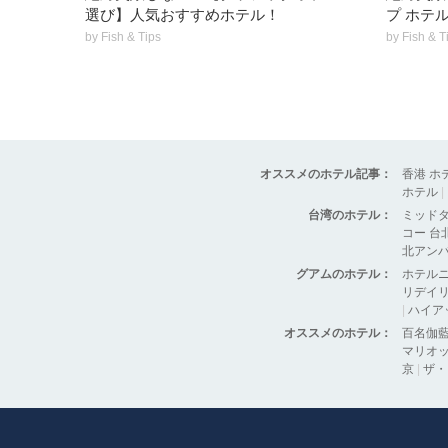
選び】人気おすすめホテル！
プ ホテ
by
Fish & Tips
by
Fish & T
オススメのホテル記事：
香港 ホ
ホテル
|
台湾のホテル：
ミッド
コー 台
北アン
グアムのホテル：
ホテル
リデイリ
|
ハイア
オススメのホテル：
百名伽
マリオッ
京
|
ザ・