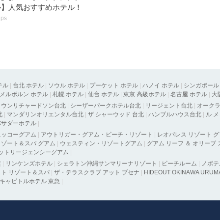
ル】人気おすすめホテル！
ips
テル
|
台北 ホテル
|
ソウル ホテル
|
プーケット ホテル
|
ハノイ ホテル
|
シンガポール
メルボルン ホテル
|
札幌 ホテル
|
仙台 ホテル
|
東京 高級ホテル
|
名古屋 ホテル
|
大
タウンリチャードソン台北
|
シーザーパークホテル台北
|
リージェント台北
|
オーク
北
|
マンダリンオリエンタル台北
|
ザ シャーウッド 台北
|
ハンブルハウス台北
|
ル 
バサダーホテル
|
ニッコーグアム
|
アウトリガー・グアム・ビーチ・リゾート
|
レオパレス リゾート 
ゾート＆スパ グアム
|
ウェスティン・リゾートグアム
|
グアム リーフ ＆ オリーブ
ットリージェンシーグアム
|
藍
|
リンケンズホテル
|
シェラトン沖縄サンマリーナリゾート
|
ビーチルーム
|
ノボテ
ト リゾート＆スパ
|
ザ・テラスクラブ アット ブセナ
|
HIDEOUT OKINAWA URUM
キャピトルホテル 東急
|