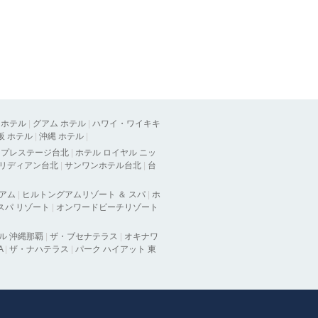
 ホテル
|
グアム ホテル
|
ハワイ・ワイキキ
阪 ホテル
|
沖縄 ホテル
|
ラプレステージ台北
|
ホテル ロイヤル ニッ
メリディアン台北
|
サンワンホテル台北
|
台
グアム
|
ヒルトングアムリゾート ＆ スパ
|
ホ
 スパ リゾート
|
オンワードビーチリゾート
ル 沖縄那覇
|
ザ・ブセナテラス
|
オキナワ
A
|
ザ・ナハテラス
|
パーク ハイアット 東