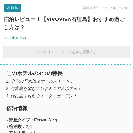
石垣島
最終更新日：2025年1月29日
宿泊レビュー！【VIVOVIVA石垣島】おすすめ過ご
し方は？
by
Fish & Tips
アフィリエイトリンクを含む記事です
このホテルの3つの特長
全室50平米以上オールスイート！
竹富島を望むコンドミニアムホテル！
緑に囲まれたウォーターガーデン！
宿泊情報
部屋タイプ：
Forest Wing
●
宿泊数：
2泊
●
宿泊人数：
2人