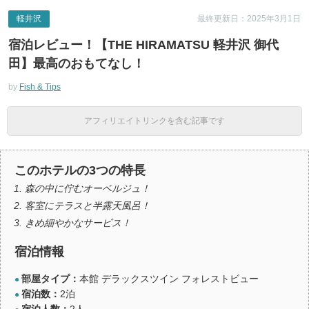
軽井沢
最終更新日：2025年3月1日
宿泊レビュー！【THE HIRAMATSU 軽井沢 御代
田】最高のおもてなし！
by
Fish & Tips
アフィリエイトリンクを含む記事です
このホテルの3つの特長
森の中に佇むオーベルジュ！
客室にテラスと半露天風呂！
きめ細やかなサービス！
宿泊情報
部屋タイプ：
本館 デラックスツイン フォレストビュー
●
宿泊数：
2泊
●
宿泊人数：
2人