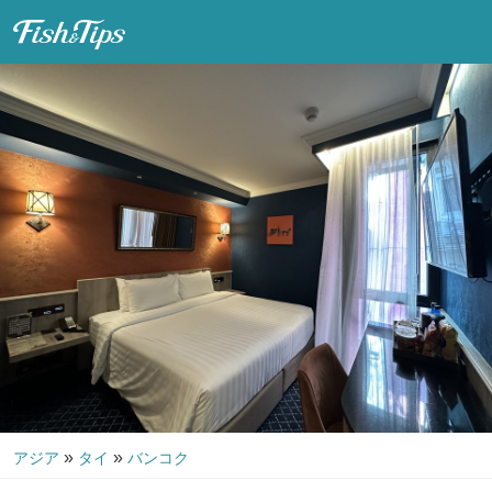
Fish & Tips
»
»
アジア
タイ
バンコク