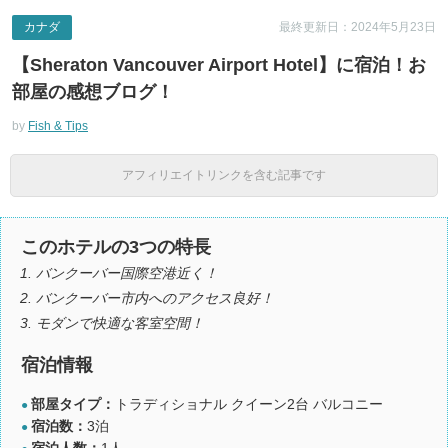
カナダ
最終更新日：2024年5月23日
【Sheraton Vancouver Airport Hotel】に宿泊！お
部屋の感想ブログ！
by
Fish & Tips
アフィリエイトリンクを含む記事です
このホテルの3つの特長
バンクーバー国際空港近く！
バンクーバー市内へのアクセス良好！
モダンで快適な客室空間！
宿泊情報
部屋タイプ：
トラディショナル クイーン2台 バルコニー
●
宿泊数：
3泊
●
宿泊人数：
1人