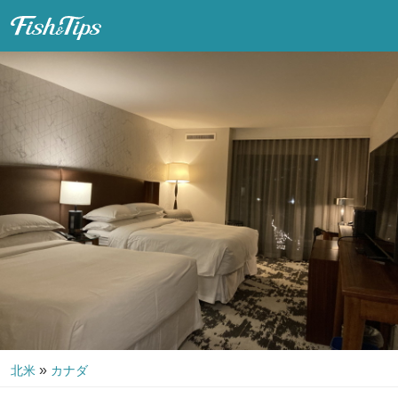
Fish & Tips
»
北米
カナダ