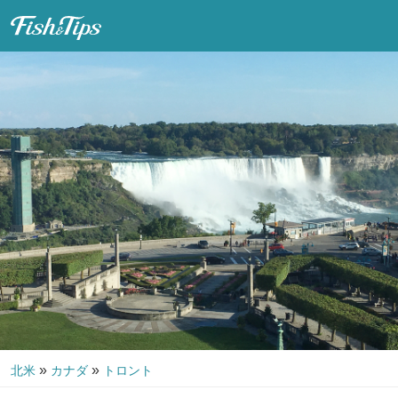
Fish & Tips
»
»
北米
カナダ
トロント