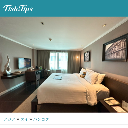
Fish & Tips
»
»
アジア
タイ
バンコク