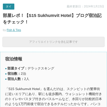
タイ
最終更新日：2024年1月15日
部屋レポ！【S15 Sukhumvit Hotel】ブログ宿泊記
をチェック！
by
Fish & Tips
アフィリエイトリンクを含む記事です
宿泊情報
部屋タイプ：
デラックスキング
●
宿泊数：
2泊
●
宿泊人数：
2人
●
「S15 Sukhumvit Hotel」を選んだのは、スクンビットの繁華街
に近いエリアにあり、駅にも徒歩圏内、ウォシュレット機能付き
のトイレやバスタブ付きのバスルームなど、水回りが比較的日本
のような1万円前後で宿泊できるホテルだったからです。バンコ