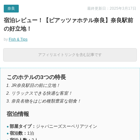
奈良
最終更新日：2025年3月17日
宿泊レビュー！【ピアッツァホテル奈良】奈良駅前
の好立地！
by
Fish & Tips
アフィリエイトリンクを含む記事です
このホテルの3つの特長
JR奈良駅目の前に立地！
リラックスできる快適な客室！
奈良名物をはじめ種類豊富な朝食！
宿泊情報
部屋タイプ：
ジャパニーズスーペリアツイン
●
宿泊数：
1泊
●
宿泊人数：
2人