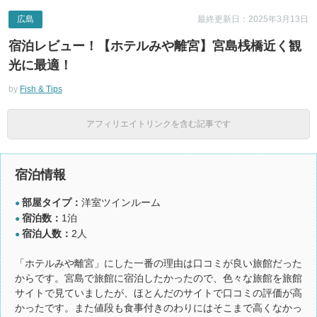
広島
最終更新日：2025年3月13日
宿泊レビュー！【ホテルみや離宮】宮島桟橋近く観
光に最適！
by
Fish & Tips
アフィリエイトリンクを含む記事です
宿泊情報
部屋タイプ：
洋室ツインルーム
●
宿泊数：
1泊
●
宿泊人数：
2人
●
「ホテルみや離宮」にした一番の理由は口コミが良い旅館だった
からです。宮島で旅館に宿泊したかったので、色々な旅館を旅館
サイトで見ていましたが、ほとんだのサイトで口コミの評価が高
かったです。また値段も食事付きのわりにはそこまで高くなかっ