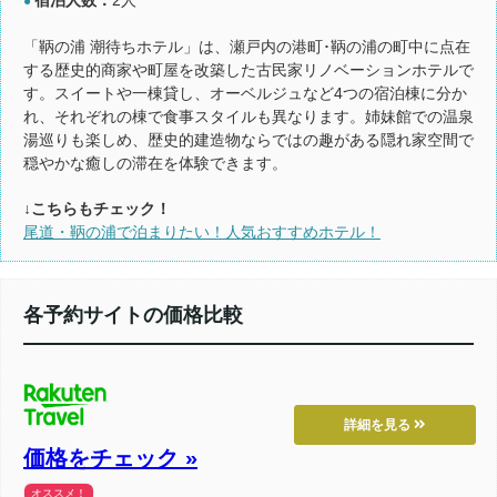
●
「鞆の浦 潮待ちホテル」は、瀬戸内の港町･鞆の浦の町中に点在
する歴史的商家や町屋を改築した古民家リノベーションホテルで
す。スイートや一棟貸し、オーベルジュなど4つの宿泊棟に分か
れ、それぞれの棟で食事スタイルも異なります。姉妹館での温泉
湯巡りも楽しめ、歴史的建造物ならではの趣がある隠れ家空間で
穏やかな癒しの滞在を体験できます。
↓こちらもチェック！
尾道・鞆の浦で泊まりたい！人気おすすめホテル！
各予約サイトの価格比較
詳細を見る
価格をチェック »
オススメ！