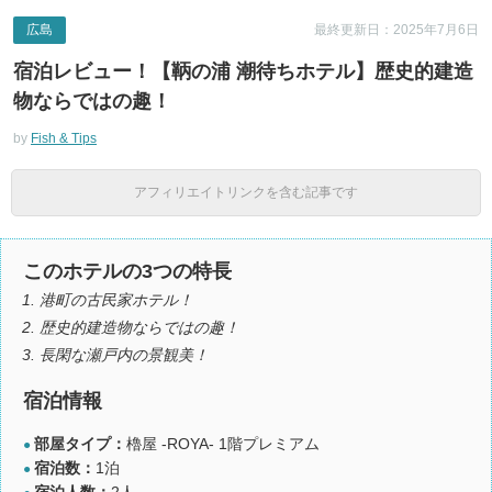
広島
最終更新日：2025年7月6日
宿泊レビュー！【鞆の浦 潮待ちホテル】歴史的建造
物ならではの趣！
by
Fish & Tips
アフィリエイトリンクを含む記事です
このホテルの3つの特長
港町の古民家ホテル！
歴史的建造物ならではの趣！
長閑な瀬戸内の景観美！
宿泊情報
部屋タイプ：
櫓屋 -ROYA- 1階プレミアム
●
宿泊数：
1泊
●
宿泊人数：
2人