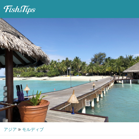
Fish & Tips
»
アジア
モルディブ