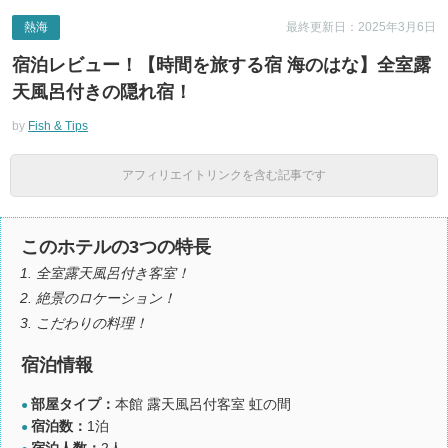
熱海
最終更新日：2025年3月6日
宿泊レビュー！【時間を旅する宿 海のはな】全室露
天風呂付きの隠れ宿！
by
Fish & Tips
アフィリエイトリンクを含む記事です
このホテルの3つの特長
全室露天風呂付き客室！
絶景のロケーション！
こだわりの料理！
宿泊情報
部屋タイプ：
本館 露天風呂付客室 虹の間
●
宿泊数：
1泊
●
宿泊人数：
2人