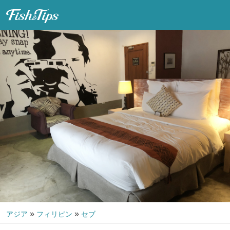
Fish & Tips
»
»
アジア
フィリピン
セブ