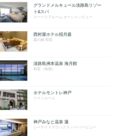
グランドメルキュール淡路島リゾー
ト&スパ
スーペリアルーム オーシャンビュー
西村屋ホテル招月庭
庭の棟 和室
淡路島洲本温泉 海月館
和室（海側）
ホテルモントレ神戸
ツインルーム
神戸みなと温泉 蓮
シーサイドデラックス ハーバービュー