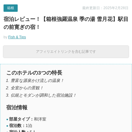
箱根
最終更新日：2025年2月28日
宿泊レビュー！【箱根強羅温泉 季の湯 雪月花】駅目
の前寛ぎの宿！
by
Fish & Tips
アフィリエイトリンクを含む記事です
このホテルの3つの特長
豊富な源泉かけ流しの温泉！
全室からの景観！
伝統とモダンが調和した宿泊施設！
宿泊情報
部屋タイプ：
和洋室
●
宿泊数：
1泊
●
宿泊人数：
5人