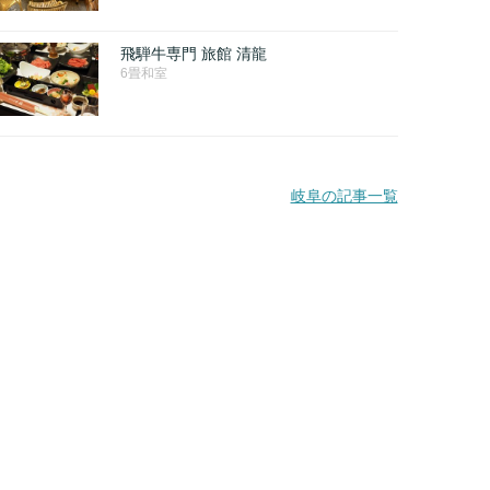
飛騨牛専門 旅館 清龍
6畳和室
岐阜の記事一覧