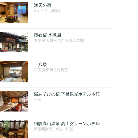
満天の宿
Aタイプ（和室）
懐石宿 水鳳園
本館 露天風呂付き 姫百合の間
十八楼
和室 露天風呂付客室
湯あそびの宿 下呂観光ホテル本館
和室
飛騨高山温泉 高山グリーンホテル
天領閣別邸、8階、和室