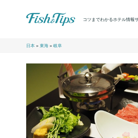
コツまでわかるホテル情報
Fish & Tips
日本
»
東海
»
岐阜