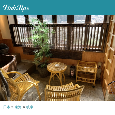
Fish & Tips
»
»
日本
東海
岐阜