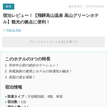
岐阜
最終更新日：2025年3月6日
宿泊レビュー！【飛騨高山温泉 高山グリーンホテ
ル】観光の拠点に便利！
by
Fish & Tips
アフィリエイトリンクを含む記事です
このホテルの3つの特長
市街中心部の絶好ロケーション！
和風旅館の風情とホテルの快適性が融合！
美肌の湯を堪能！
宿泊情報
部屋タイプ：
天領閣別邸、8階、和室
●
宿泊数：
1泊
●
宿泊人数：
2人