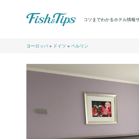
コツまでわかるホテル情報
Fish & Tips
ヨーロッパ
»
ドイツ
»
ベルリン