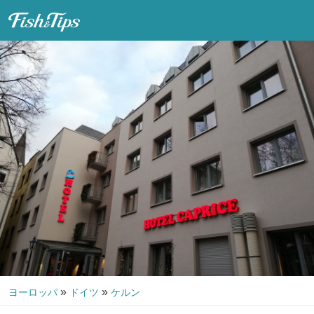
Fish & Tips
»
»
ヨーロッパ
ドイツ
ケルン