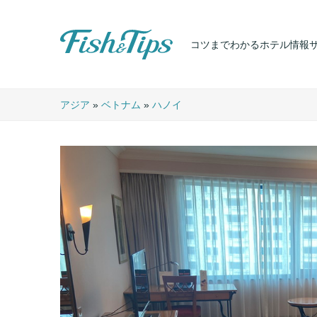
コツまでわかるホテル情報
Fish & Tips
アジア
»
ベトナム
»
ハノイ