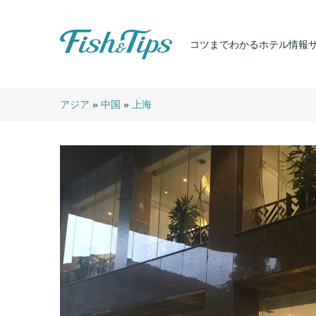
コツまでわかるホテル情報
Fish & Tips
アジア
»
中国
»
上海