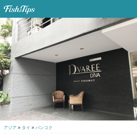
Fish & Tips
»
»
アジア
タイ
バンコク