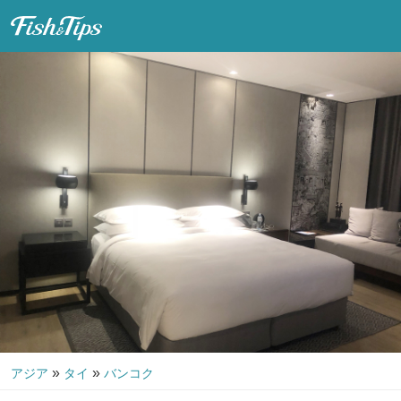
Fish & Tips
»
»
アジア
タイ
バンコク