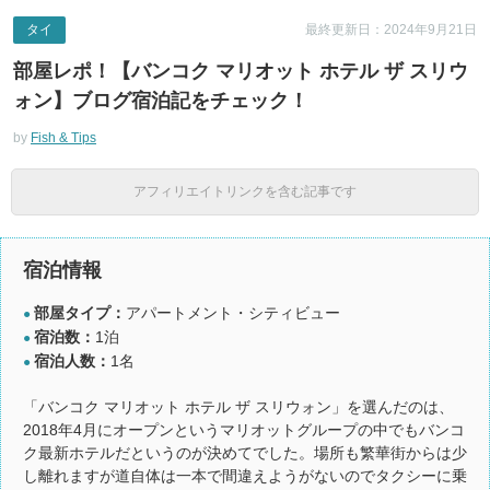
タイ
最終更新日：2024年9月21日
部屋レポ！【バンコク マリオット ホテル ザ スリウ
ォン】ブログ宿泊記をチェック！
by
Fish & Tips
アフィリエイトリンクを含む記事です
宿泊情報
部屋タイプ：
アパートメント・シティビュー
●
宿泊数：
1泊
●
宿泊人数：
1名
●
「バンコク マリオット ホテル ザ スリウォン」を選んだのは、
2018年4月にオープンというマリオットグループの中でもバンコ
ク最新ホテルだというのが決めてでした。場所も繁華街からは少
し離れますが道自体は一本で間違えようがないのでタクシーに乗