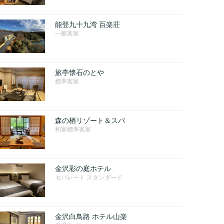
能登九十九湾 百楽荘
一般客室
旅亭懐石のとや
標準客室
森の栖リゾート＆スパ
和室標準客室
金沢彩の庭ホテル
セパレート スタンダード
金沢白鳥路 ホテル山楽