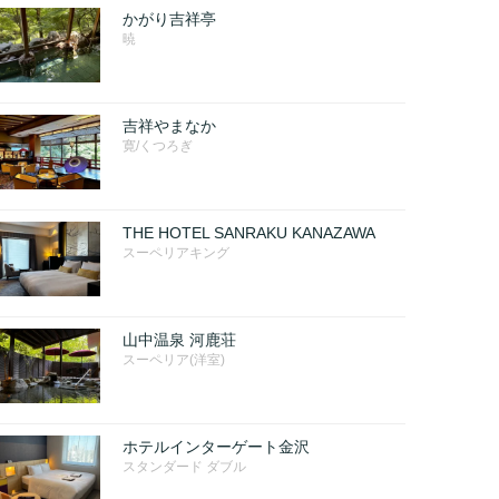
かがり吉祥亭
暁
吉祥やまなか
寛/くつろぎ
THE HOTEL SANRAKU KANAZAWA
スーペリアキング
山中温泉 河鹿荘
スーペリア(洋室)
ホテルインターゲート金沢
スタンダード ダブル