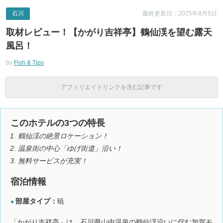
石川
最終更新日：2025年8月5日
取材レビュー！【かがり吉祥亭】鶴仙渓を望む露天
風呂！
by
Fish & Tips
アフィリエイトリンクを含む記事です
このホテルの3つの特長
鶴仙渓の絶景ロケーション！
温泉街の中心「ゆげ街道」沿い！
無料サービスが充実！
宿泊情報
部屋タイプ：
暁
●
「かがり吉祥亭」は、石川県山中温泉の鶴仙渓沿いに佇む加賀モ