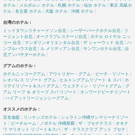
|
|
|
|
ホテル
メルボルン ホテル
札幌 ホテル
仙台 ホテル
東京 高級ホ
|
|
|
|
テル
名古屋 ホテル
大阪 ホテル
沖縄 ホテル
台湾のホテル：
|
|
ミッドタウンリチャードソン台北
シーザーパークホテル台北
リ
|
|
ージェント台北
オークラプレステージ台北
ホテル ロイヤル ニッ
|
|
|
コー 台北
マンダリンオリエンタル台北
ザ シャーウッド 台北
ハ
|
|
|
ンブルハウス台北
ル メリディアン台北
サンワンホテル台北
台
|
北アンバサダーホテル
グアムのホテル：
|
|
ホテルニッコーグアム
アウトリガー・グアム・ビーチ・リゾート
|
|
レオパレス リゾート グアム
ヒルトングアムリゾート ＆ スパ
ホ
|
|
リデイリゾート＆スパ グアム
ウェスティン・リゾートグアム
グ
|
アム リーフ ＆ オリーブ スパ リゾート
オンワードビーチリゾート
|
|
ハイアットリージェンシーグアム
オススメのホテル：
|
|
百名伽藍
リンケンズホテル
シェラトン沖縄サンマリーナリゾー
|
|
|
|
ト
ビーチルーム
ノボテル 沖縄那覇
ザ・ブセナテラス
オキナ
|
|
ワ マリオット リゾート＆スパ
ザ・テラスクラブ アット ブセナ