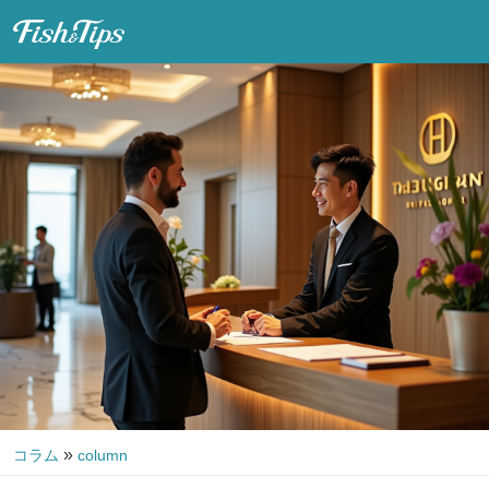
Fish & Tips
»
コラム
column