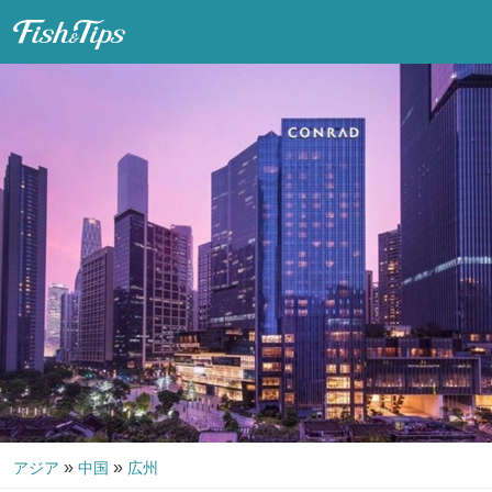
Fish & Tips
»
»
アジア
中国
広州