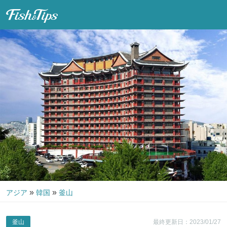
Fish & Tips
»
»
アジア
韓国
釜山
釜山
最終更新日：2023/01/27