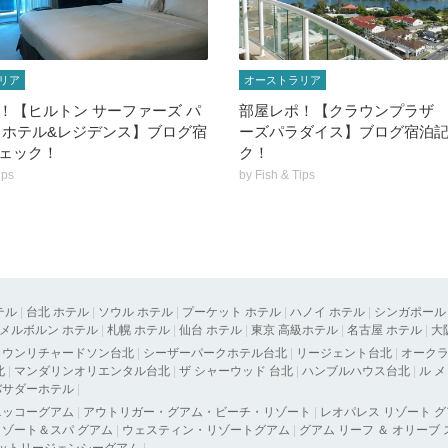
リア
オーストラリア
！【ヒルトン サーファーズ パ
部屋レポ！【クラウンプラザ
 ホテル&レジデンス】ブログ宿
ーズパラダイス】ブログ宿泊
ェック！
ク！
ips
by
Fish & Tips
テル
|
台北 ホテル
|
ソウル ホテル
|
プーケット ホテル
|
ハノイ ホテル
|
シンガポール
メルボルン ホテル
|
札幌 ホテル
|
仙台 ホテル
|
東京 高級ホテル
|
名古屋 ホテル
|
大
タウンリチャードソン台北
|
シーザーパークホテル台北
|
リージェント台北
|
オーク
北
|
マンダリンオリエンタル台北
|
ザ シャーウッド 台北
|
ハンブルハウス台北
|
ル 
バサダーホテル
|
ニッコーグアム
|
アウトリガー・グアム・ビーチ・リゾート
|
レオパレス リゾート 
ゾート＆スパ グアム
|
ウェスティン・リゾートグアム
|
グアム リーフ ＆ オリーブ