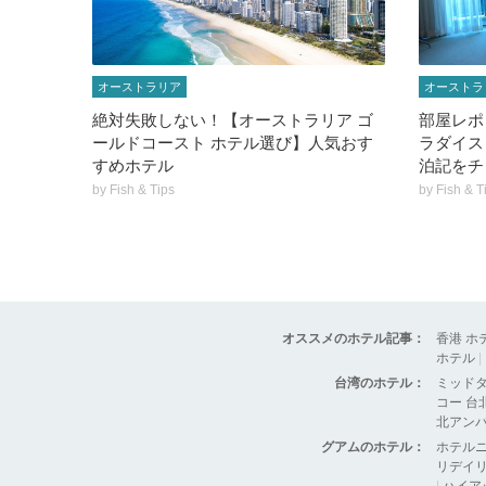
オーストラリア
オーストラ
絶対失敗しない！【オーストラリア ゴ
部屋レポ
ールドコースト ホテル選び】人気おす
ラダイス
すめホテル
泊記をチ
by
Fish & Tips
by
Fish & T
オススメのホテル記事：
香港 ホ
ホテル
|
台湾のホテル：
ミッド
コー 台
北アン
グアムのホテル：
ホテル
リデイリ