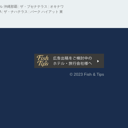
ル 沖縄那覇
|
ザ・ブセナテラス
|
オキナワ
A
|
ザ・ナハテラス
|
パーク ハイアット 東
© 2023 Fish & Tips