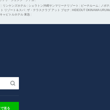
ットリージェンシーグアム
|
藍
|
リンケンズホテル
|
シェラトン沖縄サンマリーナリゾート
|
ビーチルーム
|
ノボテ
ト リゾート＆スパ
|
ザ・テラスクラブ アット ブセナ
|
HIDEOUT OKINAWA URUM
キャピトルホテル 東急
|
NEで送る