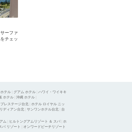
 サーファ
記をチェッ
 ホテル
|
グアム ホテル
|
ハワイ・ワイキキ
阪 ホテル
|
沖縄 ホテル
|
ラプレステージ台北
|
ホテル ロイヤル ニッ
メリディアン台北
|
サンワンホテル台北
|
台
グアム
|
ヒルトングアムリゾート ＆ スパ
|
ホ
 スパ リゾート
|
オンワードビーチリゾート