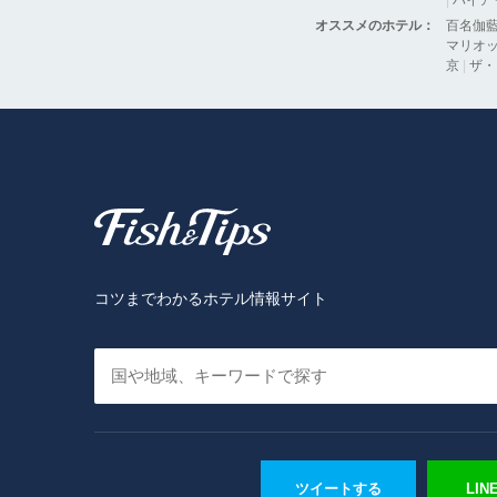
|
ハイア
オススメのホテル：
百名伽
マリオッ
京
|
ザ・
Fish & Tips
コツまでわかるホテル情報サイト
ツイートする
LI