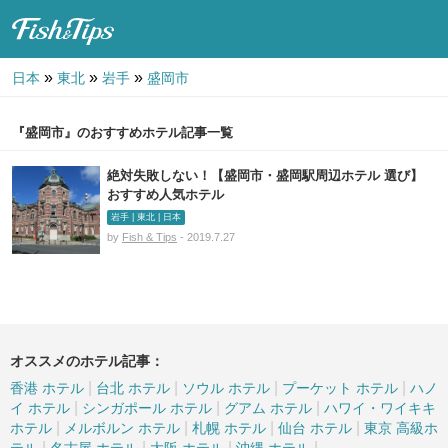
Fish & Tips
»
»
»
日本
東北
岩手
盛岡市
『盛岡市』のおすすめホテル記事一覧
絶対失敗しない！【盛岡市・盛岡駅周辺ホテル 選び】
おすすめ人気ホテル
岩手 | 東北 | 日本
by
Fish & Tips
- 2019.7.27
オススメのホテル記事：
|
|
|
|
香港 ホテル
台北 ホテル
ソウル ホテル
プーケット ホテル
ハノ
|
|
|
イ ホテル
シンガポール ホテル
グアム ホテル
ハワイ・ワイキキ
|
|
|
|
ホテル
メルボルン ホテル
札幌 ホテル
仙台 ホテル
東京 高級ホ
|
|
|
|