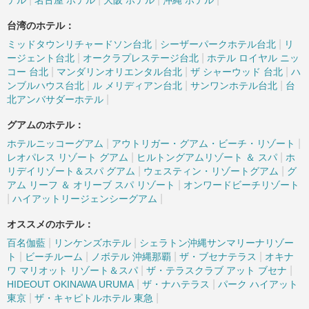
テル
名古屋 ホテル
大阪 ホテル
沖縄 ホテル
台湾のホテル：
|
|
ミッドタウンリチャードソン台北
シーザーパークホテル台北
リ
|
|
ージェント台北
オークラプレステージ台北
ホテル ロイヤル ニッ
|
|
|
コー 台北
マンダリンオリエンタル台北
ザ シャーウッド 台北
ハ
|
|
|
ンブルハウス台北
ル メリディアン台北
サンワンホテル台北
台
|
北アンバサダーホテル
グアムのホテル：
|
|
ホテルニッコーグアム
アウトリガー・グアム・ビーチ・リゾート
|
|
レオパレス リゾート グアム
ヒルトングアムリゾート ＆ スパ
ホ
|
|
リデイリゾート＆スパ グアム
ウェスティン・リゾートグアム
グ
|
アム リーフ ＆ オリーブ スパ リゾート
オンワードビーチリゾート
|
|
ハイアットリージェンシーグアム
オススメのホテル：
|
|
百名伽藍
リンケンズホテル
シェラトン沖縄サンマリーナリゾー
|
|
|
|
ト
ビーチルーム
ノボテル 沖縄那覇
ザ・ブセナテラス
オキナ
|
|
ワ マリオット リゾート＆スパ
ザ・テラスクラブ アット ブセナ
|
|
HIDEOUT OKINAWA URUMA
ザ・ナハテラス
パーク ハイアット
|
|
東京
ザ・キャピトルホテル 東急