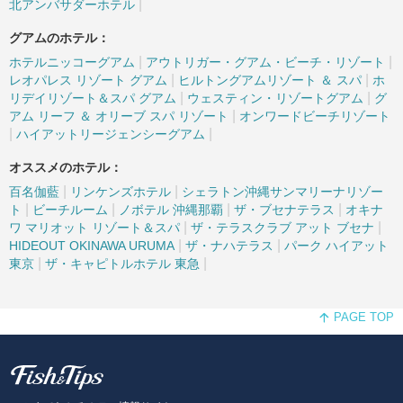
|
北アンバサダーホテル
グアムのホテル：
|
|
ホテルニッコーグアム
アウトリガー・グアム・ビーチ・リゾート
|
|
レオパレス リゾート グアム
ヒルトングアムリゾート ＆ スパ
ホ
|
|
リデイリゾート＆スパ グアム
ウェスティン・リゾートグアム
グ
|
アム リーフ ＆ オリーブ スパ リゾート
オンワードビーチリゾート
|
|
ハイアットリージェンシーグアム
オススメのホテル：
|
|
百名伽藍
リンケンズホテル
シェラトン沖縄サンマリーナリゾー
|
|
|
|
ト
ビーチルーム
ノボテル 沖縄那覇
ザ・ブセナテラス
オキナ
|
|
ワ マリオット リゾート＆スパ
ザ・テラスクラブ アット ブセナ
|
|
HIDEOUT OKINAWA URUMA
ザ・ナハテラス
パーク ハイアット
|
|
東京
ザ・キャピトルホテル 東急
PAGE TOP
Fish and Tips