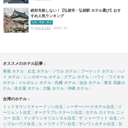
絶対失敗しない！【弘前市・弘前駅 ホテル選び】おす
すめ人気ランキング
弘前 | 青森 | 東北
by
Fish & Tips
- 2019.7.14
オススメのホテル記事：
|
|
|
|
香港 ホテル
台北 ホテル
ソウル ホテル
プーケット ホテル
ハノ
|
|
|
イ ホテル
シンガポール ホテル
グアム ホテル
ハワイ・ワイキキ
|
|
|
|
ホテル
メルボルン ホテル
札幌 ホテル
仙台 ホテル
東京 高級ホ
|
|
|
|
テル
名古屋 ホテル
大阪 ホテル
沖縄 ホテル
台湾のホテル：
|
|
ミッドタウンリチャードソン台北
シーザーパークホテル台北
リ
|
|
ージェント台北
オークラプレステージ台北
ホテル ロイヤル ニッ
|
|
|
コー 台北
マンダリンオリエンタル台北
ザ シャーウッド 台北
ハ
|
|
|
ンブルハウス台北
ル メリディアン台北
サンワンホテル台北
台