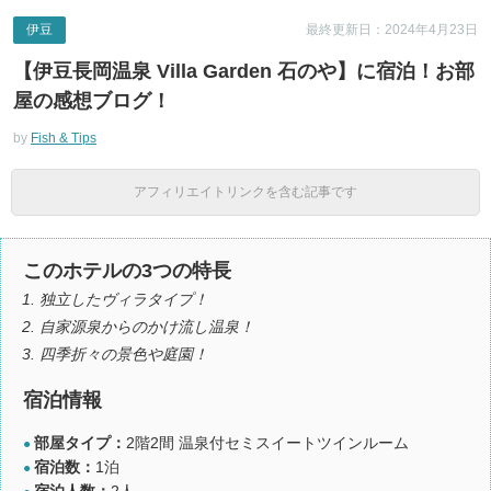
伊豆
最終更新日：2024年4月23日
【伊豆長岡温泉 Villa Garden 石のや】に宿泊！お部
屋の感想ブログ！
by
Fish & Tips
アフィリエイトリンクを含む記事です
このホテルの3つの特長
独立したヴィラタイプ！
自家源泉からのかけ流し温泉！
四季折々の景色や庭園！
宿泊情報
部屋タイプ：
2階2間 温泉付セミスイートツインルーム
●
宿泊数：
1泊
●
宿泊人数：
2人