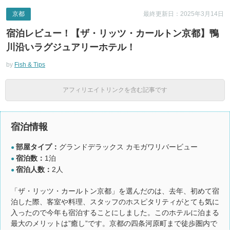
京都
最終更新日：2025年3月14日
宿泊レビュー！【ザ・リッツ・カールトン京都】鴨
川沿いラグジュアリーホテル！
by
Fish & Tips
アフィリエイトリンクを含む記事です
宿泊情報
部屋タイプ：
グランドデラックス カモガワリバービュー
●
宿泊数：
1泊
●
宿泊人数：
2人
●
「ザ・リッツ・カールトン京都」を選んだのは、去年、初めて宿
泊した際、客室や料理、スタッフのホスピタリティがとても気に
入ったので今年も宿泊することにしました。このホテルに泊まる
最大のメリットは”癒し”です。京都の四条河原町まで徒歩圏内で