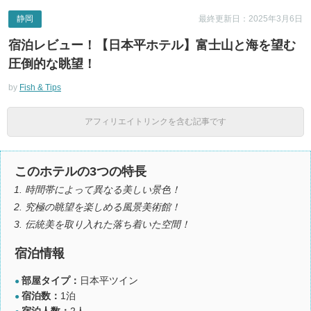
静岡
最終更新日：2025年3月6日
宿泊レビュー！【日本平ホテル】富士山と海を望む
圧倒的な眺望！
by
Fish & Tips
アフィリエイトリンクを含む記事です
このホテルの3つの特長
時間帯によって異なる美しい景色！
究極の眺望を楽しめる風景美術館！
伝統美を取り入れた落ち着いた空間！
宿泊情報
部屋タイプ：
日本平ツイン
●
宿泊数：
1泊
●
宿泊人数：
2人